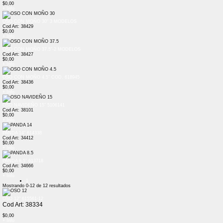
$0,00
+ Info
OSO CON MOÑO 30" 3 MODELOS
Cod Art: 38429
$0,00
+ Info
OSO CON MOÑO 37.5"-2 MODELOS
Cod Art: 38427
$0,00
+ Info
OSO CON MOÑO 4.5" COD. 618945
Cod Art: 38436
$0,00
+ Info
OSO NAVIDEÑO 15" 5106141
Cod Art: 38101
$0,00
+ Info
PANDA 14" 614338
Cod Art: 34412
$0,00
+ Info
PANDA 8.5" 613718
Cod Art: 34666
$0,00
+ Info
1
Mostrando
0-12
de
12
resultados
OSO 12" 615561-12
Cod Art: 38334
$0,00
+ Info