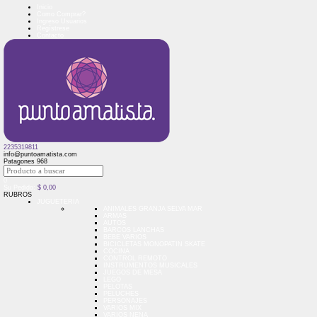
Inicio
Como Comprar?
Ingreso Usuarios
Regístrese
Contacto
2235319811
info@puntoamatista.com
Patagones 968
0
Su Pedido:
$
0,00
RUBROS
JUGUETERIA
ANIMALES GRANJA SELVA MAR
ARMAS
AUTOS
BARCOS LANCHAS
BEBE VARIOS
BICICLETAS MONOPATIN SKATE
COCINA
CONTROL REMOTO
INSTRUMENTOS MUSICALES
JUEGOS DE MESA
LEGO
PELOTAS
PELUCHES
PERSONAJES
VARIOS MIX
VARIOS NENA