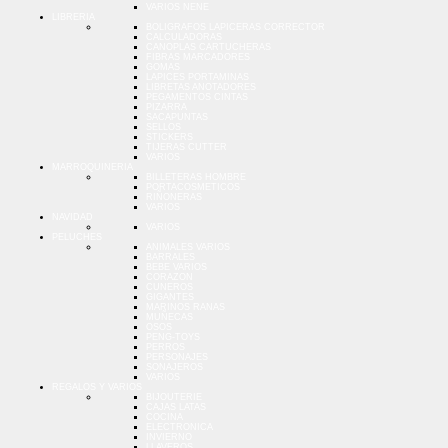
VARIOS NENE
LIBRERIA
BOLIGRAFOS LAPICERAS CORRECTOR
CALCULADORAS
CANOPLAS CARTUCHERAS
FIBRAS MARCADORES
GOMAS
LAPICES PORTAMINAS
LIBRETAS ANOTADORES
PEGAMENTOS CINTAS
PIZARRA
SACAPUNTAS
SELLOS
STICKERS
TIJERAS CUTTER
VARIOS
MARROQUINERIA
BILLETERAS HOMBRE
PORTACOSMETICOS
RIÑONERAS
VARIOS
NAVIDAD
VARIOS
PELUCHES
ANIMALES VARIOS
BARRALES
BEBE VARIOS
CORAZON
CUNEROS
GIGANTES
MARINOS RANAS
MUÑECAS
OSOS
PENG-TOYS
PERROS
PERSONAJES
SONAJEROS
VARIOS
REGALOS Y VARIOS
BIJOUTERIE
CAJAS LATAS
COCINA
ELECTRONICA
INVIERNO
LLAVEROS