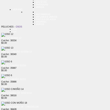
MACETAS
PARAGUAS
VARIOS
VERANO
ANTIPARRAS
INFLABLES VARIOS
PISTOLA DE AGUA
SNORKEL
VARIOS
PELUCHES -
OSOS
Grid
List
OSO 12" 615561-12
Cod Art: 38334
$0,00
+ Info
OSO 13" C/MOÑO 615559-13
Cod Art: 38340
$0,00
+ Info
OSO 6" C/MOÑO 62250
Cod Art: 35887
$0,00
+ Info
OSO 6" C/MOÑO 62251
Cod Art: 35886
$0,00
+ Info
OSO C/MOÑO 14" 615274-14
Cod Art: 38016
$0,00
+ Info
OSO CON MOÑO 18"- 3 MODELOS
Cod Art: 38428