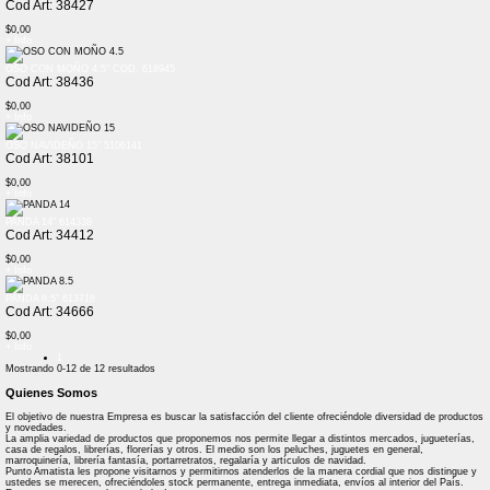
Cod Art: 38427
$0,00
+ Info
OSO CON MOÑO 4.5" COD. 618945
Cod Art: 38436
$0,00
+ Info
OSO NAVIDEÑO 15" 5106141
Cod Art: 38101
$0,00
+ Info
PANDA 14" 614338
Cod Art: 34412
$0,00
+ Info
PANDA 8.5" 613718
Cod Art: 34666
$0,00
+ Info
1
Mostrando
0-12
de
12
resultados
Quienes Somos
El objetivo de nuestra Empresa es buscar la satisfacción del cliente ofreciéndole diversidad de productos
y novedades.
La amplia variedad de productos que proponemos nos permite llegar a distintos mercados, jugueterías,
casa de regalos, librerías, florerías y otros. El medio son los peluches, juguetes en general,
marroquinería, librería fantasía, portarretratos, regalaría y artículos de navidad.
Punto Amatista les propone visitarnos y permitirnos atenderlos de la manera cordial que nos distingue y
ustedes se merecen, ofreciéndoles stock permanente, entrega inmediata, envíos al interior del País.