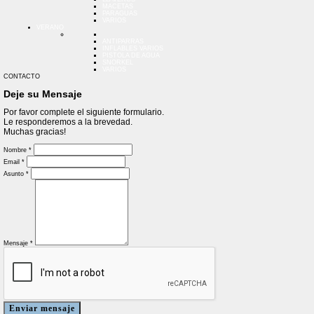
MACETAS
PARAGUAS
VARIOS
VERANO
ANTIPARRAS
INFLABLES VARIOS
PISTOLA DE AGUA
SNORKEL
VARIOS
CONTACTO
Deje su Mensaje
Por favor complete el siguiente formulario.
Le responderemos a la brevedad.
Muchas gracias!
Nombre *
Email *
Asunto *
Mensaje *
Enviar mensaje