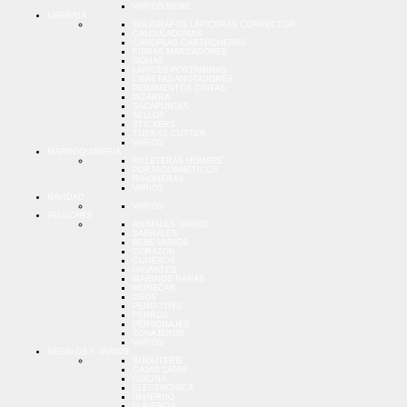
VARIOS NENE
LIBRERIA
BOLIGRAFOS LAPICERAS CORRECTOR
CALCULADORAS
CANOPLAS CARTUCHERAS
FIBRAS MARCADORES
GOMAS
LAPICES PORTAMINAS
LIBRETAS ANOTADORES
PEGAMENTOS CINTAS
PIZARRA
SACAPUNTAS
SELLOS
STICKERS
TIJERAS CUTTER
VARIOS
MARROQUINERIA
BILLETERAS HOMBRE
PORTACOSMETICOS
RIÑONERAS
VARIOS
NAVIDAD
VARIOS
PELUCHES
ANIMALES VARIOS
BARRALES
BEBE VARIOS
CORAZON
CUNEROS
GIGANTES
MARINOS RANAS
MUÑECAS
OSOS
PENG-TOYS
PERROS
PERSONAJES
SONAJEROS
VARIOS
REGALOS Y VARIOS
BIJOUTERIE
CAJAS LATAS
COCINA
ELECTRONICA
INVIERNO
LLAVEROS