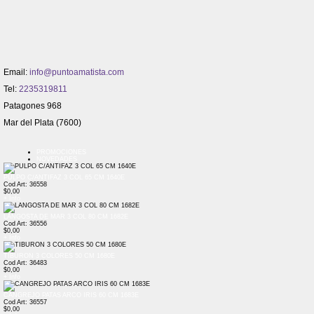
Email:
info@puntoamatista.com
Tel:
2235319811
Patagones 968
Mar del Plata (7600)
PROMOCIONES
NOVEDADES
PULPO C/ANTIFAZ 3 COL 65 CM 1640E
Cod Art: 36558
$0,00
+ Info
LANGOSTA DE MAR 3 COL 80 CM 1682E
Cod Art: 36556
$0,00
+ Info
TIBURON 3 COLORES 50 CM 1680E
Cod Art: 36483
$0,00
+ Info
CANGREJO PATAS ARCO IRIS 60 CM 1683E
Cod Art: 36557
$0,00