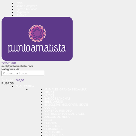
Inicio
Como Comprar?
Ingreso Usuarios
Regístrese
Contacto
2235319811
info@puntoamatista.com
Patagones 968
0
Su Pedido:
$
0,00
RUBROS
JUGUETERIA
ANIMALES GRANJA SELVA MAR
ARMAS
AUTOS
BARCOS LANCHAS
BEBE VARIOS
BICICLETAS MONOPATIN SKATE
COCINA
CONTROL REMOTO
INSTRUMENTOS MUSICALES
JUEGOS DE MESA
LEGO
PELOTAS
PELUCHES
PERSONAJES
VARIOS MIX
VARIOS NENA