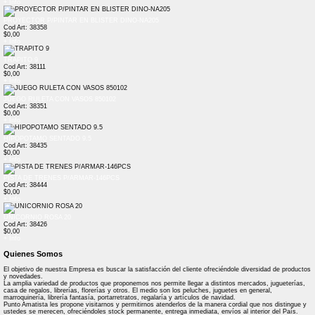
+ Info
PROYECTOR P/PINTAR EN BLISTER DINO-NA205
Cod Art: 38358
$0,00
+ Info
TRAPITO 9
Cod Art: 38111
$0,00
+ Info
JUEGO RULETA CON VASOS 850102
Cod Art: 38351
$0,00
+ Info
HIPOPOTAMO SENTADO 9.5
Cod Art: 38435
$0,00
+ Info
PISTA DE TRENES P/ARMAR-146PCS
Cod Art: 38444
$0,00
+ Info
UNICORNIO ROSA 20
Cod Art: 38426
$0,00
+ Info
Quienes Somos
El objetivo de nuestra Empresa es buscar la satisfacción del cliente ofreciéndole diversidad de productos
y novedades.
La amplia variedad de productos que proponemos nos permite llegar a distintos mercados, jugueterías,
casa de regalos, librerías, florerías y otros. El medio son los peluches, juguetes en general,
marroquinería, librería fantasía, portarretratos, regalaría y artículos de navidad.
Punto Amatista les propone visitarnos y permitirnos atenderlos de la manera cordial que nos distingue y
ustedes se merecen, ofreciéndoles stock permanente, entrega inmediata, envíos al interior del País.