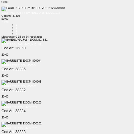
$0,00
+ Info
EXCITING PUTTY UV HUEVO 18*12 A201018
Cod Art: 37302
$0,00
+ Info
1
2
3
4
Mostrando
0-15
de
54
resultados
BANDS AGUJAS *100UNID. 831
Cod Art: 26850
$0,00
+ Info
BARRILETE 110CM-850204
Cod Art: 38385
$0,00
+ Info
BARRILETE 115CM-850201
Cod Art: 38382
$0,00
+ Info
BARRILETE 120CM-850203
Cod Art: 38384
$0,00
+ Info
BARRILETE 130CM-850202
Cod Art: 38383