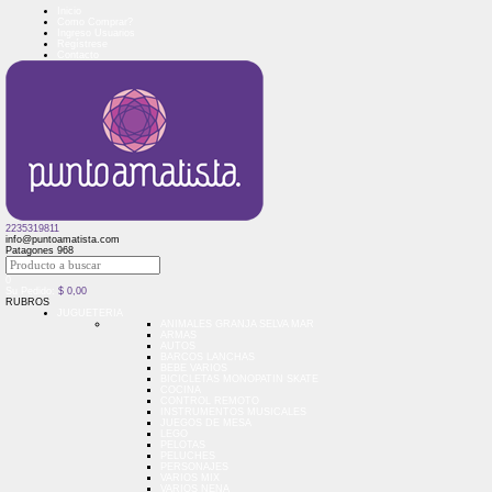
Inicio
Como Comprar?
Ingreso Usuarios
Regístrese
Contacto
2235319811
info@puntoamatista.com
Patagones 968
0
Su Pedido:
$
0,00
RUBROS
JUGUETERIA
ANIMALES GRANJA SELVA MAR
ARMAS
AUTOS
BARCOS LANCHAS
BEBE VARIOS
BICICLETAS MONOPATIN SKATE
COCINA
CONTROL REMOTO
INSTRUMENTOS MUSICALES
JUEGOS DE MESA
LEGO
PELOTAS
PELUCHES
PERSONAJES
VARIOS MIX
VARIOS NENA