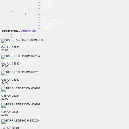
MACETAS
PARAGUAS
VARIOS
VERANO
ANTIPARRAS
INFLABLES VARIOS
PISTOLA DE AGUA
SNORKEL
VARIOS
JUGUETERIA -
VARIOS MIX
Grid
List
BANDS AGUJAS *100UNID. 831
Cod Art: 26850
$0,00
+ Info
BARRILETE 110CM-850204
Cod Art: 38385
$0,00
+ Info
BARRILETE 115CM-850201
Cod Art: 38382
$0,00
+ Info
BARRILETE 120CM-850203
Cod Art: 38384
$0,00
+ Info
BARRILETE 130CM-850202
Cod Art: 38383
$0,00
+ Info
BARRILETE 80CM-850200
Cod Art: 38381