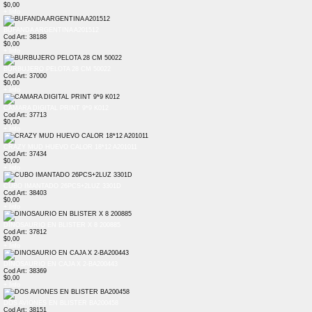
$0,00
+ Info
BUFANDA ARGENTINA A201512
Cod Art: 38188
$0,00
+ Info
BURBUJERO PELOTA 28 CM 50022
Cod Art: 37000
$0,00
+ Info
CAMARA DIGITAL PRINT 9*9 K012
Cod Art: 37713
$0,00
+ Info
CRAZY MUD HUEVO CALOR 18*12 A201011
Cod Art: 37434
$0,00
+ Info
CUBO IMANTADO 26PCS+2LUZ 3301D
Cod Art: 38403
$0,00
+ Info
DINOSAURIO EN BLISTER X 8 200885
Cod Art: 37812
$0,00
+ Info
DINOSAURIO EN CAJA X 2-BA200443
Cod Art: 38369
$0,00
+ Info
DOS AVIONES EN BLISTER BA200458
Cod Art: 38151