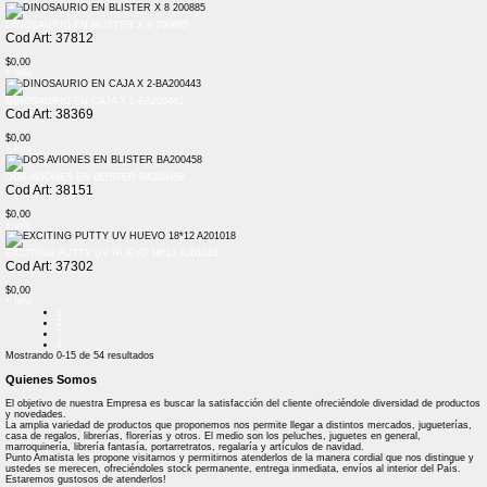
DINOSAURIO EN BLISTER X 8 200885
Cod Art: 37812
$0,00
+ Info
DINOSAURIO EN CAJA X 2-BA200443
Cod Art: 38369
$0,00
+ Info
DOS AVIONES EN BLISTER BA200458
Cod Art: 38151
$0,00
+ Info
EXCITING PUTTY UV HUEVO 18*12 A201018
Cod Art: 37302
$0,00
+ Info
1
2
3
4
Mostrando
0-15
de
54
resultados
Quienes Somos
El objetivo de nuestra Empresa es buscar la satisfacción del cliente ofreciéndole diversidad de productos
y novedades.
La amplia variedad de productos que proponemos nos permite llegar a distintos mercados, jugueterías,
casa de regalos, librerías, florerías y otros. El medio son los peluches, juguetes en general,
marroquinería, librería fantasía, portarretratos, regalaría y artículos de navidad.
Punto Amatista les propone visitarnos y permitirnos atenderlos de la manera cordial que nos distingue y
ustedes se merecen, ofreciéndoles stock permanente, entrega inmediata, envíos al interior del País.
Estaremos gustosos de atenderlos!