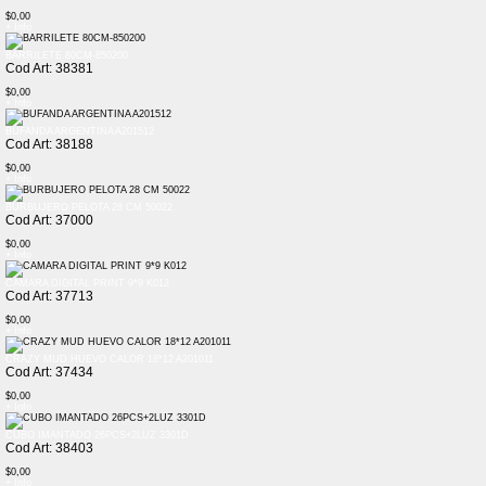
$0,00
+ Info
BARRILETE 80CM-850200
Cod Art: 38381
$0,00
+ Info
BUFANDA ARGENTINA A201512
Cod Art: 38188
$0,00
+ Info
BURBUJERO PELOTA 28 CM 50022
Cod Art: 37000
$0,00
+ Info
CAMARA DIGITAL PRINT 9*9 K012
Cod Art: 37713
$0,00
+ Info
CRAZY MUD HUEVO CALOR 18*12 A201011
Cod Art: 37434
$0,00
+ Info
CUBO IMANTADO 26PCS+2LUZ 3301D
Cod Art: 38403
$0,00
+ Info