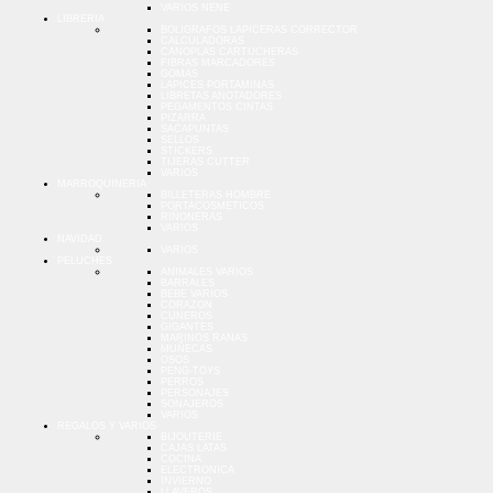
VARIOS NENE
LIBRERIA
BOLIGRAFOS LAPICERAS CORRECTOR
CALCULADORAS
CANOPLAS CARTUCHERAS
FIBRAS MARCADORES
GOMAS
LAPICES PORTAMINAS
LIBRETAS ANOTADORES
PEGAMENTOS CINTAS
PIZARRA
SACAPUNTAS
SELLOS
STICKERS
TIJERAS CUTTER
VARIOS
MARROQUINERIA
BILLETERAS HOMBRE
PORTACOSMETICOS
RIÑONERAS
VARIOS
NAVIDAD
VARIOS
PELUCHES
ANIMALES VARIOS
BARRALES
BEBE VARIOS
CORAZON
CUNEROS
GIGANTES
MARINOS RANAS
MUÑECAS
OSOS
PENG-TOYS
PERROS
PERSONAJES
SONAJEROS
VARIOS
REGALOS Y VARIOS
BIJOUTERIE
CAJAS LATAS
COCINA
ELECTRONICA
INVIERNO
LLAVEROS