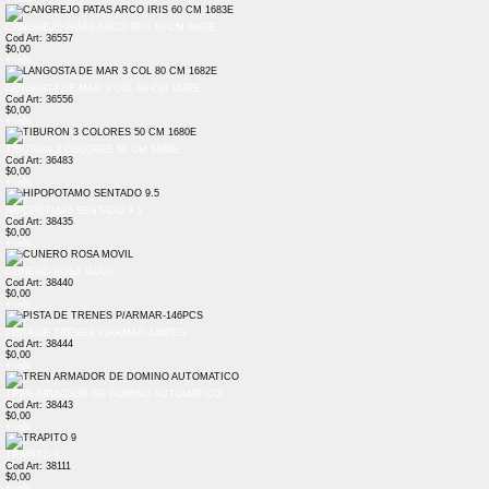
CANGREJO PATAS ARCO IRIS 60 CM 1683E
Cod Art: 36557
$0,00
+ Info
LANGOSTA DE MAR 3 COL 80 CM 1682E
Cod Art: 36556
$0,00
+ Info
TIBURON 3 COLORES 50 CM 1680E
Cod Art: 36483
$0,00
+ Info
HIPOPOTAMO SENTADO 9.5
Cod Art: 38435
$0,00
+ Info
CUNERO ROSA MOVIL
Cod Art: 38440
$0,00
+ Info
PISTA DE TRENES P/ARMAR-146PCS
Cod Art: 38444
$0,00
+ Info
TREN ARMADOR DE DOMINO AUTOMATICO
Cod Art: 38443
$0,00
+ Info
TRAPITO 9
Cod Art: 38111
$0,00
+ Info