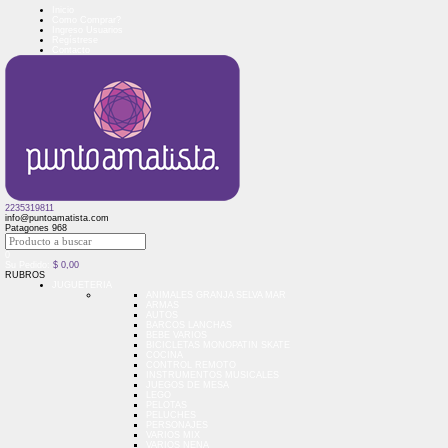
Inicio
Como Comprar?
Ingreso Usuarios
Regístrese
Contacto
2235319811
info@puntoamatista.com
Patagones 968
0
Su Pedido:
$
0,00
RUBROS
JUGUETERIA
ANIMALES GRANJA SELVA MAR
ARMAS
AUTOS
BARCOS LANCHAS
BEBE VARIOS
BICICLETAS MONOPATIN SKATE
COCINA
CONTROL REMOTO
INSTRUMENTOS MUSICALES
JUEGOS DE MESA
LEGO
PELOTAS
PELUCHES
PERSONAJES
VARIOS MIX
VARIOS NENA