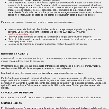
Punto Amatista con las máximas garantías posibles.
Con el objetivo de facilitar a los clientes el proceso de devolución y poder hacer un correcto
seguimiento de la misma, Punto Amatista establece como único procedimiento de devolución
el establecido por la empresa. Si el motivo de la devolución es imputable a Punto Amatista (el
producto es defectuoso, no es el solicitado, etc.), el importe de la devolución será
reembolsado. Si el motivo es otro (los productos se entregaron correctamente pero el cliente
decide no conservarlo), el costo de los gastos de devolución serán a cargo del cliente.
Para proceder con una devolución, se deben seguir los siguientes pasos:
Informar antes de 5 (cinco) días hábiles desde su recepción que el producto quiere ser
devuelto. La información podrá realizarse vía teléfono 2235319811 o vía mail
info@puntoamatista.com
Punto Amatista informará al cliente de la dirección a la que debe enviar el producto.
El cliente debe enviarlo mediante una empresa de mensajería de su elección. La devolución
deberá pagarla el cliente.
Informar de la empresa de mensajería utilizada, fecha y hora de la devolución.
Reembolsos al CLIENTE
La devolución de los productos dará lugar a un reembolso igual al costo de los productos devueltos
menos el costo del servicio de devolución.
Únicamente en el caso de que el producto entregado sea defectuoso o incorrecto, Punto Amatista
reembolsará también al cliente los gastos de envío correspondientes.
Las devoluciones y las anulaciones parciales darán lugar a reembolsos parciales.
Punto Amatista gestionará la orden de devolución bajo el mismo sistema que se utilizó para el pago en
un plazo de 3 días desde la confirmación de llegada al local del pedido devuelto. La aplicación de la
devolución en la cuenta o tarjeta del cliente dependerá de la tarjeta y de la entidad emisora. El plazo de
aplicación será de hasta 7 días para las tarjetas de débito y de hasta 30 días para las tarjetas de
crédito.
CANCELACIÓN DE PEDIDOS
Punto Amatista aceptará cancelaciones de pedidos cuando se soliciten antes del envío del mismo.
Quienes Somos
El objetivo de nuestra Empresa es buscar la satisfacción del cliente ofreciéndole diversidad de productos