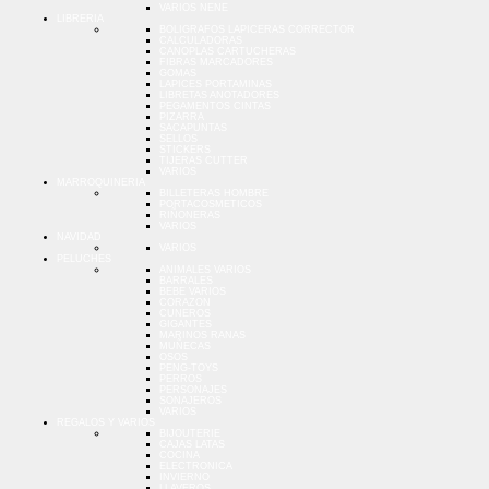
VARIOS NENE
LIBRERIA
BOLIGRAFOS LAPICERAS CORRECTOR
CALCULADORAS
CANOPLAS CARTUCHERAS
FIBRAS MARCADORES
GOMAS
LAPICES PORTAMINAS
LIBRETAS ANOTADORES
PEGAMENTOS CINTAS
PIZARRA
SACAPUNTAS
SELLOS
STICKERS
TIJERAS CUTTER
VARIOS
MARROQUINERIA
BILLETERAS HOMBRE
PORTACOSMETICOS
RIÑONERAS
VARIOS
NAVIDAD
VARIOS
PELUCHES
ANIMALES VARIOS
BARRALES
BEBE VARIOS
CORAZON
CUNEROS
GIGANTES
MARINOS RANAS
MUÑECAS
OSOS
PENG-TOYS
PERROS
PERSONAJES
SONAJEROS
VARIOS
REGALOS Y VARIOS
BIJOUTERIE
CAJAS LATAS
COCINA
ELECTRONICA
INVIERNO
LLAVEROS