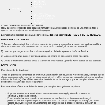
MACETAS
PARAGUAS
VARIOS
VERANO
ANTIPARRAS
INFLABLES VARIOS
PISTOLA DE AGUA
SNORKEL
VARIOS
COMO COMPRAR EN NUESTRO SITIO?
Hola, queremos ofrecerte este pequeño instructivo para que puedas comprar de una manera fácil y
aprovechar los mejores precios de nuestra página:
Es importante destacar, que para poder comprar,
deberás estar REGISTRADO Y SER APROBADO
.
PASOS PARA LA COMPRA
1) Primero deberás elegir los productos que más te gusten y agregarlos al carrito. Ahí podrás modificar
sus cantidades! En caso que no exista en stock dicha cantidad, el sistema te informará.
2) Una vez que tengas todos los producos cargados, deberás apretar el botón de finalizar.
3) Luego confirmá tus datos y envianos algún comentario en caso que lo creas necesario.
4) Desde el menú que aparece arriba a la derecha "Mis Pedidos", podrás ver el estado de tus pedidos!.
DEVOLUCIÓN
Procedimiento de devolución
Todos los productos comprados en Punto Amatista podrán ser devueltos y reembolsados, siempre que el
cliente comunique a la empresa su intención de devolver el/los producto/s adquirido/s dentro de un plazo
máximo de 5 (cinco) días hábiles contados desde la fecha de entrega y que se cumplan el resto de las
condiciones establecidas en este apartado.
Punto Amatista sólo aceptará devoluciones que cumplan los siguientes requisitos:
El producto debe estar en el mismo estado en que se entregó y deberá conservar su
embalaje y etiquetado original.
El envío debe hacerse usando la misma caja en que ha sido recibido para proteger el
producto. Para el supuesto que no pueda hacerse con la caja con la que se entregó, el cliente
deberá devolverlo en una caja protectora con el fin de que el producto llegue al almacén de