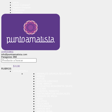
Inicio
Como Comprar?
Ingreso Usuarios
Regístrese
Contacto
2235319811
info@puntoamatista.com
Patagones 968
0
Su Pedido:
$
0,00
RUBROS
JUGUETERIA
ANIMALES GRANJA SELVA MAR
ARMAS
AUTOS
BARCOS LANCHAS
BEBE VARIOS
BICICLETAS MONOPATIN SKATE
COCINA
CONTROL REMOTO
INSTRUMENTOS MUSICALES
JUEGOS DE MESA
LEGO
PELOTAS
PELUCHES
PERSONAJES
VARIOS MIX
VARIOS NENA